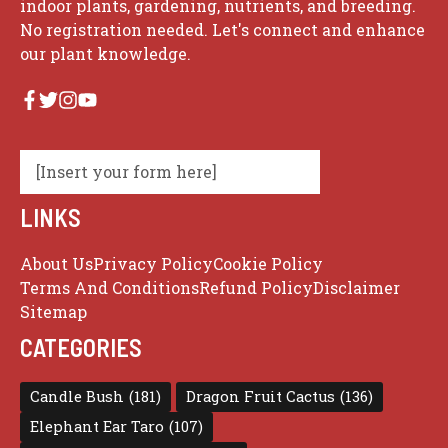
indoor plants, gardening, nutrients, and breeding.
No registration needed. Let's connect and enhance
our plant knowledge.
[Insert your form here]
LINKS
About Us
Privacy Policy
Cookie Policy
Terms And Conditions
Refund Policy
Disclaimer
Sitemap
CATEGORIES
Candle Bush
(181)
Dragon Fruit Cactus
(136)
Elephant Ear Taro
(107)