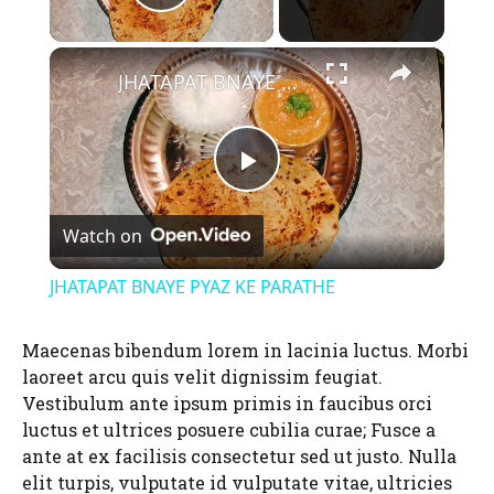
Play Video
×
JHATAPAT BNAYE PYAZ KE PARATHE
P
Watch on
l
JHATAPAT BNAYE PYAZ KE PARATHE
a
Maecenas bibendum lorem in lacinia luctus. Morbi
laoreet arcu quis velit dignissim feugiat.
y
Vestibulum ante ipsum primis in faucibus orci
luctus et ultrices posuere cubilia curae; Fusce a
V
ante at ex facilisis consectetur sed ut justo. Nulla
elit turpis, vulputate id vulputate vitae, ultricies